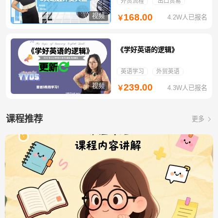
外贸流程
出口贸易
视频
168.00
4.2W人已报名
￥
《学好英语的逻辑》
英语学习
外贸英语
视频
239.00
4.3W人已报名
￥
课程推荐
更多