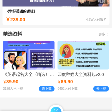
视频
《学好英语的逻辑》
￥
239.00
4.3W人已报名
精选资料
更多
《英语起名大全（精选）》资料包
​印度种姓大全资料包v2.0
39.90
69.90
￥
￥
3189人已下载
去下载
9402人已下载
去下载