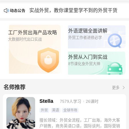
产能过剩时代，出海即破圈
实战外贸，教你课堂里学不到的外贸干货
钮钴禄Stella外贸官方平台隆重上线🧨🧨🧨
外语逻辑全面讲解
工厂外贸出海产品攻略
外贸工作者进修必学
大数据时代出口实战
外贸从入门到实战
8节课化身外贸大神
名师推荐
更多
Stella
7579人学习
26课时
外贸
英语
全球市场
擅长领域：外贸全流程，工厂出海，海外大客
户销售，商务英语口语，国际谈判，国际营销