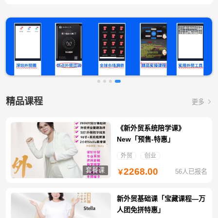
精品课程
更多
《新外贸系统陪学课》
New「预售-特惠」
外贸
创业
套餐课
2268.00
56人已报名
￥
新外贸基础课「宝藏课程—万
人团免拼特惠」