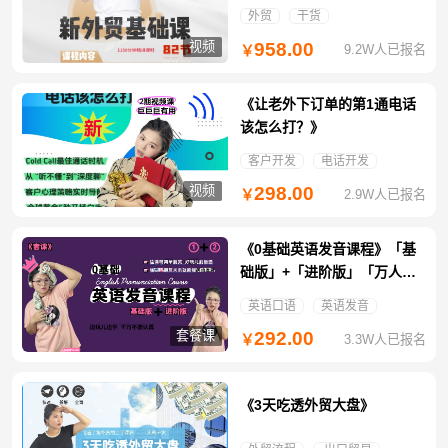
外贸
干货
视频
958.00
9.2W人已报名
￥
《让老外下订单的第1通电话
该怎么打？》
客户开发
电话开发
视频
298.00
2.9W人已报名
￥
《0基础英语发音课程》「基
础版」+「进阶版」「万人团
免拼特惠」
英语口语
英语发音
套餐课
292.00
3.3W人已报名
￥
《3天吃透外贸大盘》