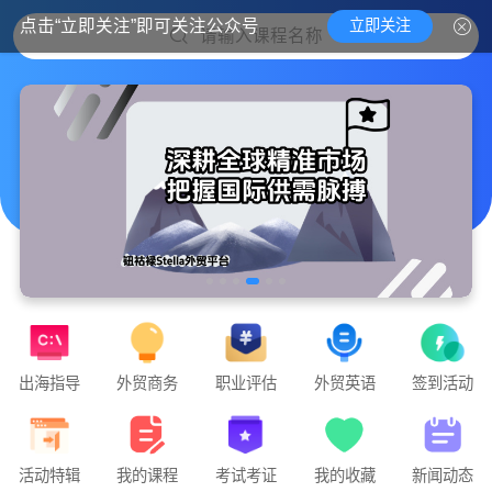
立即关注
点击“立即关注”即可关注公众号
请输入课程名称
出海指导
外贸商务
职业评估
外贸英语
签到活动
实战外贸，教你课堂里学不到的外贸干货
钮钴禄Stella外贸官方平台隆重上线🧨🧨🧨
活动特辑
我的课程
考试考证
我的收藏
新闻动态
点击下方「课程」即可开始学习📚📚📚