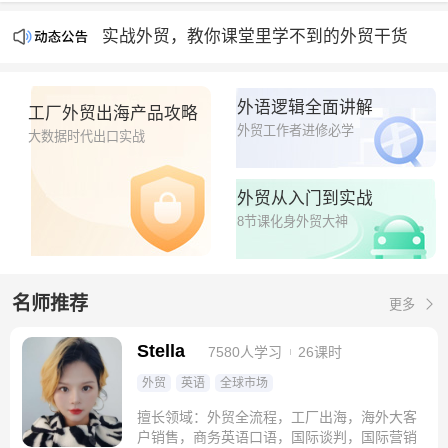
产能过剩时代，出海即破圈
实战外贸，教你课堂里学不到的外贸干货
钮钴禄Stella外贸官方平台隆重上线🧨🧨🧨
外语逻辑全面讲解
工厂外贸出海产品攻略
外贸工作者进修必学
大数据时代出口实战
外贸从入门到实战
8节课化身外贸大神
名师推荐
更多
Stella
7580人学习
26课时
外贸
英语
全球市场
擅长领域：外贸全流程，工厂出海，海外大客
户销售，商务英语口语，国际谈判，国际营销