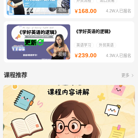
外贸流程
出口贸易
视频
168.00
4.2W人已报名
￥
《学好英语的逻辑》
英语学习
外贸英语
视频
239.00
4.3W人已报名
￥
课程推荐
更多