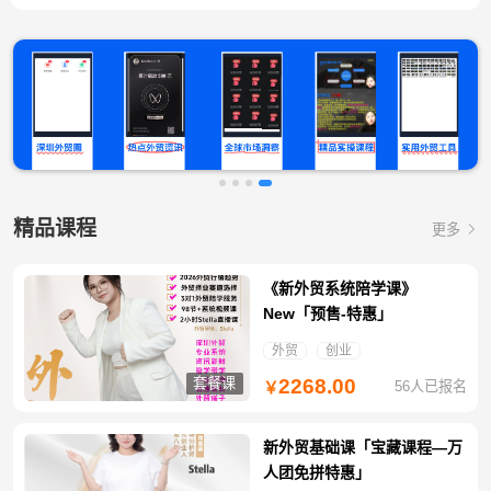
精品课程
更多
《新外贸系统陪学课》
New「预售-特惠」
外贸
创业
套餐课
2268.00
56人已报名
￥
新外贸基础课「宝藏课程—万
人团免拼特惠」