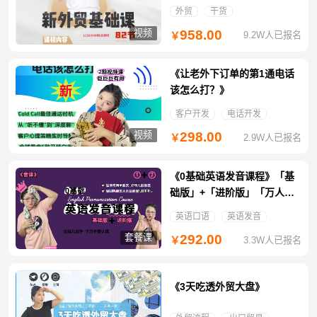
外贸
干货
视频
958.00
9.2W人已报名
￥
《让老外下订单的第1通电话
该怎么打？》
客户开发
电话开发
视频
298.00
2.9W人已报名
￥
《0基础英语发音课程》「基
础版」+「进阶版」「万人团
免拼特惠」
英语口语
英语发音
套餐课
292.00
3.3W人已报名
￥
《3天吃透外贸大盘》