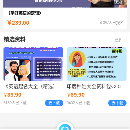
视频
《学好英语的逻辑》
￥
239.00
4.3W人已报名
精选资料
更多
《英语起名大全（精选）》资料包
​印度种姓大全资料包v2.0
39.90
69.90
￥
￥
3189人已下载
去下载
9402人已下载
去下载