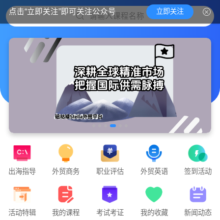
立即关注
点击“立即关注”即可关注公众号
请输入课程名称
出海指导
外贸商务
职业评估
外贸英语
签到活动
实战外贸，教你课堂里学不到的外贸干货
钮钴禄Stella外贸官方平台隆重上线🧨🧨🧨
点击下方「课程」即可开始学习📚📚📚
活动特辑
我的课程
考试考证
我的收藏
新闻动态