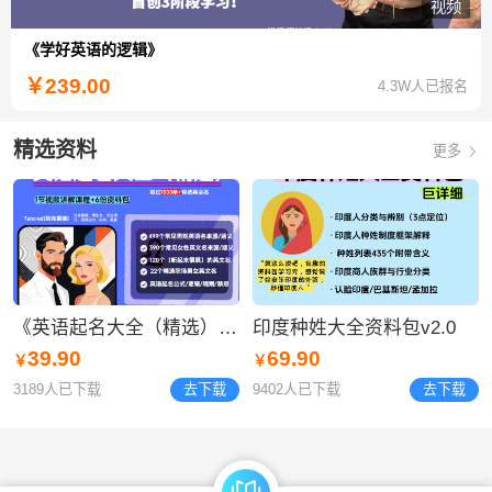
视频
《学好英语的逻辑》
￥
239.00
4.3W人已报名
精选资料
更多
《英语起名大全（精选）》资料包
​印度种姓大全资料包v2.0
39.90
69.90
￥
￥
3189人已下载
去下载
9402人已下载
去下载