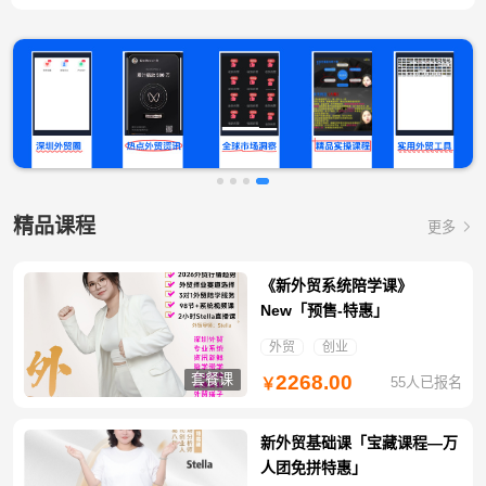
精品课程
更多
《新外贸系统陪学课》
New「预售-特惠」
外贸
创业
套餐课
2268.00
55人已报名
￥
新外贸基础课「宝藏课程—万
人团免拼特惠」