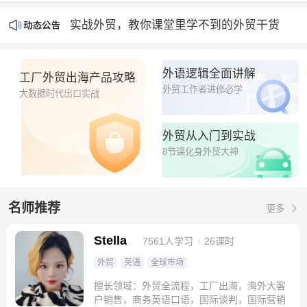
产能过剩时代，出海即破圈
实战外贸，教你课堂里学不到的外贸干货
钮钴禄Stella外贸官方平台隆重上线🧨🧨🧨
外语逻辑全面讲解
工厂外贸出海产品攻略
外贸工作者进修必学
大数据时代出口实战
外贸从入门到实战
8节课化身外贸大神
名师推荐
更多
Stella
7561人学习
26课时
外贸
英语
全球市场
擅长领域：外贸全流程，工厂出海，海外大客
户销售，商务英语口语，国际谈判，国际营销