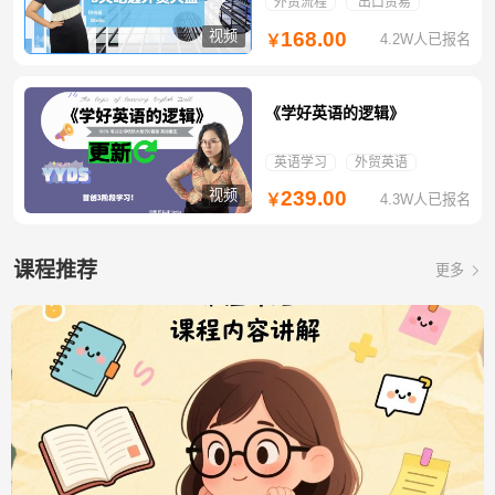
外贸流程
出口贸易
视频
168.00
4.2W人已报名
￥
《学好英语的逻辑》
英语学习
外贸英语
视频
239.00
4.3W人已报名
￥
课程推荐
更多