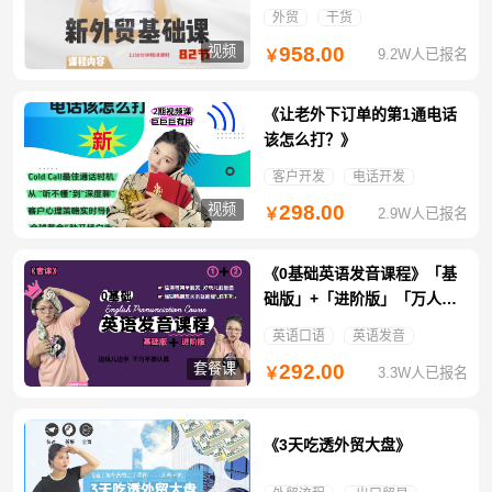
外贸
干货
视频
958.00
9.2W人已报名
￥
《让老外下订单的第1通电话
该怎么打？》
客户开发
电话开发
视频
298.00
2.9W人已报名
￥
《0基础英语发音课程》「基
础版」+「进阶版」「万人团
免拼特惠」
英语口语
英语发音
套餐课
292.00
3.3W人已报名
￥
《3天吃透外贸大盘》