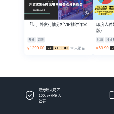
「新」外贸行情分析VIP精讲课堂
印度人种
版）
外贸
调研
印度
种姓
1299.00
69.90
18人报名
VIP
¥1168.00
V
¥
¥
粤港澳大湾区
100万+外贸人
社群