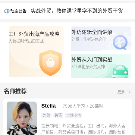
产能过剩时代，出海即破圈
实战外贸，教你课堂里学不到的外贸干货
钮钴禄Stella外贸官方平台隆重上线🧨🧨🧨
外语逻辑全面讲解
工厂外贸出海产品攻略
外贸工作者进修必学
大数据时代出口实战
外贸从入门到实战
8节课化身外贸大神
名师推荐
更多
Stella
7598人学习
26课时
外贸
英语
全球市场
擅长领域：外贸全流程，工厂出海，海外大客
户销售，商务英语口语，国际谈判，国际营销