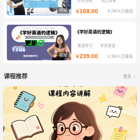
外贸流程
出口贸易
视频
168.00
4.2W人已报名
￥
《学好英语的逻辑》
英语学习
外贸英语
视频
239.00
4.3W人已报名
￥
课程推荐
更多