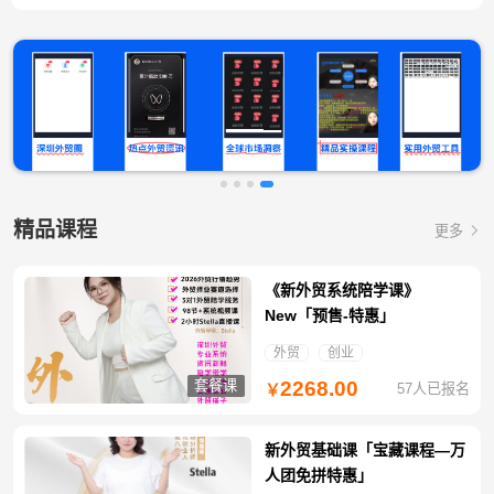
精品课程
更多
《新外贸系统陪学课》
New「预售-特惠」
外贸
创业
套餐课
2268.00
57人已报名
￥
新外贸基础课「宝藏课程—万
人团免拼特惠」