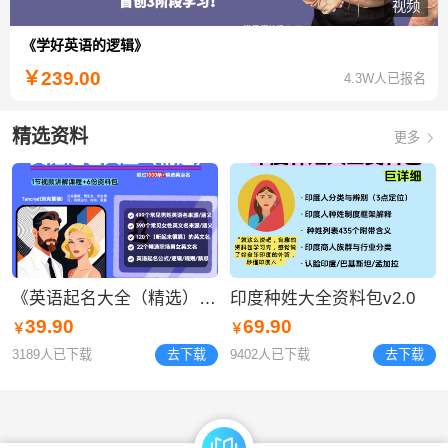
视频
《学好英语的逻辑》
￥
239.00
4.3W人已报名
精选资料
更多
《英语起名大全（精选）》资料包
​印度种姓大全资料包v2.0
39.90
69.90
￥
￥
3189人已下载
去下载
9402人已下载
去下载