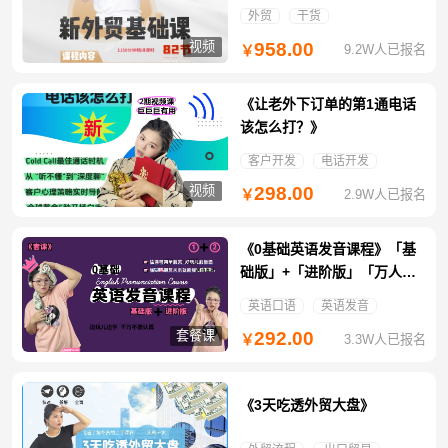
外贸
干货
视频
958.00
9.2W人已报名
￥
《让老外下订单的第1通电话
该怎么打？》
客户开发
电话开发
视频
298.00
2.9W人已报名
￥
《0基础英语发音课程》「基
础版」+「进阶版」「万人团
免拼特惠」
英语口语
英语发音
套餐课
292.00
3.3W人已报名
￥
《3天吃透外贸大盘》