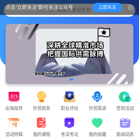
立即关注
点击“立即关注”即可关注公众号
请输入课程名称
出海指导
外贸商务
职业评估
外贸英语
签到活动
实战外贸，教你课堂里学不到的外贸干货
钮钴禄Stella外贸官方平台隆重上线🧨🧨🧨
活动特辑
我的课程
考试考证
我的收藏
新闻动态
点击下方「课程」即可开始学习📚📚📚