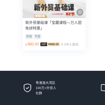
新外贸基础课「宝藏课程—万人团
免拼特惠」
外贸
干货
980.00
9.2W人报名
VIP
¥888.00
¥
粤港澳大湾区
100万+外贸人
社群