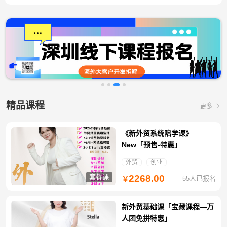
精品课程
更多
《新外贸系统陪学课》
New「预售-特惠」
外贸
创业
套餐课
2268.00
55人已报名
￥
新外贸基础课「宝藏课程—万
人团免拼特惠」