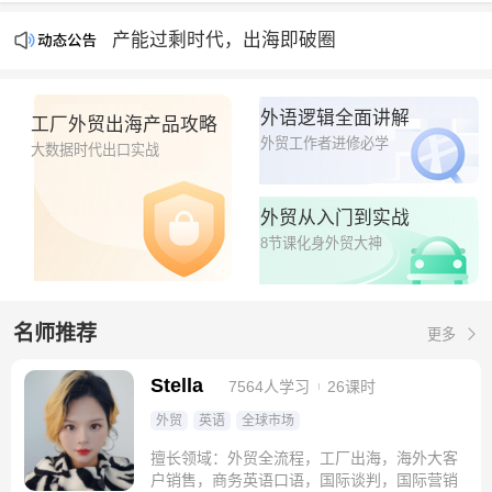
点击下方「课程」即可开始学习📚📚📚
产能过剩时代，出海即破圈
实战外贸，教你课堂里学不到的外贸干货
钮钴禄Stella外贸官方平台隆重上线🧨🧨🧨
外语逻辑全面讲解
工厂外贸出海产品攻略
外贸工作者进修必学
大数据时代出口实战
外贸从入门到实战
8节课化身外贸大神
名师推荐
更多
Stella
7564人学习
26课时
外贸
英语
全球市场
擅长领域：外贸全流程，工厂出海，海外大客
户销售，商务英语口语，国际谈判，国际营销