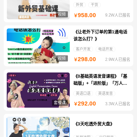
外贸
干货
视频
958.00
9.2W人已报名
￥
《让老外下订单的第1通电话
该怎么打？》
客户开发
电话开发
视频
298.00
2.9W人已报名
￥
《0基础英语发音课程》「基
础版」+「进阶版」「万人团
免拼特惠」
英语口语
英语发音
套餐课
292.00
3.3W人已报名
￥
《3天吃透外贸大盘》