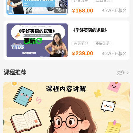
外贸流程
出口贸易
视频
168.00
4.2W人已报名
￥
《学好英语的逻辑》
英语学习
外贸英语
视频
239.00
4.3W人已报名
￥
课程推荐
更多