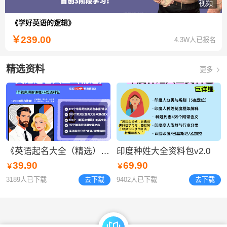
视频
《学好英语的逻辑》
￥
239.00
4.3W人已报名
精选资料
更多
《英语起名大全（精选）》资料包
​印度种姓大全资料包v2.0
39.90
69.90
￥
￥
3189人已下载
去下载
9402人已下载
去下载