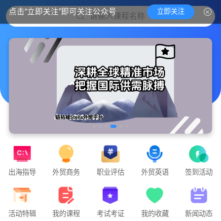
立即关注
点击“立即关注”即可关注公众号
请输入课程名称
出海指导
外贸商务
职业评估
外贸英语
签到活动
实战外贸，教你课堂里学不到的外贸干货
活动特辑
我的课程
考试考证
我的收藏
新闻动态
钮钴禄Stella外贸官方平台隆重上线🧨🧨🧨